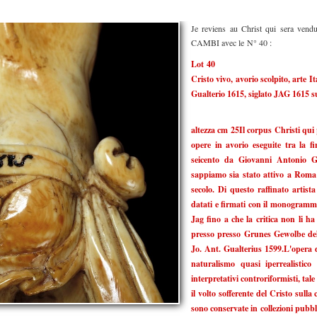
Je reviens au Christ qui sera vend
CAMBI avec le N° 40 :
Lot 40
Cristo vivo, avorio scolpito, arte 
Gualterio 1615, siglato JAG 1615 su
altezza cm 25Il corpus Christi qui 
opere in avorio eseguite tra la f
seicento da Giovanni Antonio Gu
sappiamo sia stato attivo a Roma 
secolo. Di questo raffinato artist
datati e firmati con il monogramma
Jag fino a che la critica non li h
presso presso Grunes Gewolbe del 
Jo. Ant. Gualterius 1599.L'opera d
naturalismo quasi iperrealistic
interpretativi controriformisti, tal
il volto sofferente del Cristo sull
sono conservate in collezioni pub