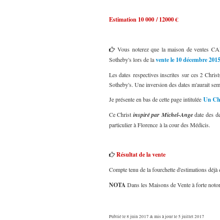
Estimation 10 000 / 12000 €
Vous noterez que la maison de ventes C
Sotheby's lors de la
vente le 10 décembre 201
Les dates respectives inscrites sur ces 2 Chris
Sotheby's. Une inversion des dates m'aurait se
Je présente en bas de cette page intitulée
Un Chr
Ce Christ
inspiré par Michel-Ange
date des de
particulier à Florence à la cour des Médicis.
Résultat de la vente
Compte tenu de la fourchette d'estimations déjà
NOTA
Dans les Maisons de Vente à forte notori
Publié le 8 juin 2017 & mis à jour le 5 juillet 2017