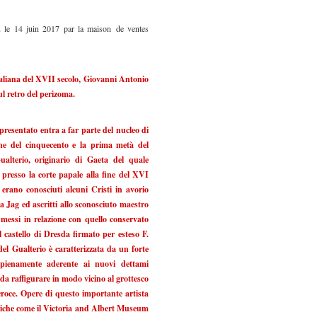
u le 14 juin 2017 par la maison de ventes
Italiana del XVII secolo, Giovanni Antonio
l retro del perizoma.
presentato entra a far parte del nucleo di
ine del cinquecento e la prima metà del
alterio, originario di Gaeta del quale
presso la corte papale alla fine del XVI
a erano conosciuti alcuni Cristi in avorio
 Jag ed ascritti allo sconosciuto maestro
a messi in relazione con quello conservato
castello di Dresda firmato per esteso F.
el Gualterio è caratterizzata da un forte
o pienamente aderente ai nuovi dettami
e da raffigurare in modo vicino al grottesco
a croce. Opere di questo importante artista
bliche come il Victoria and Albert Museum