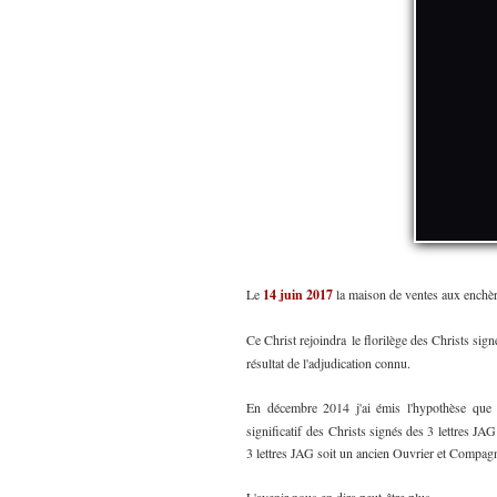
Le
14 juin 2017
la maison de ventes aux enchè
Ce Christ rejoindra le florilège des Christs si
résultat de l'adjudication connu.
En décembre 2014 j'ai émis l'hypothèse qu
significatif des Christs signés des 3 lettres JAG
3 lettres JAG soit un ancien Ouvrier et Comp