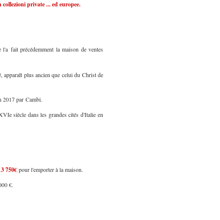
n collezioni private ... ed europee.
l'a fait précédemment la maison de ventes
, apparaît plus ancien que celui du Christ de
uin 2017 par Cambi.
VIe siècle dans les grandes cités d'Italie en
13 750€
pour l'emporter à la maison.
000 €.