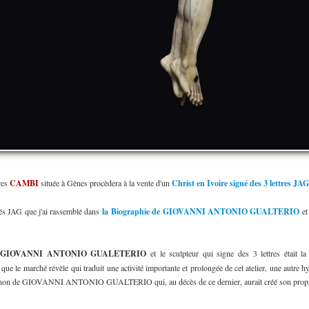
res
CAMBI
située à Gènes procèdera à la vente d'un
Christ en Ivoire signé des 3 lettres JAG
gnés JAG que j'ai rassemblé dans
la Biographie de GIOVANNI ANTONIO GUALTERIO
et
e
GIOVANNI ANTONIO GUALETERIO
et le sculpteur qui signe des 3 lettres étai
 que le marché révèle qui traduit une activité importante et prolongée de cet atelier, une autre h
agnon de GIOVANNI ANTONIO GUALTERIO qui, au décès de ce dernier, aurait créé son propre