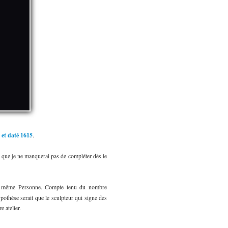
 et daté 1615
.
 que je ne manquerai pas de compléter dès le
t la même Personne. Compte tenu du nombre
ypothèse serait que le sculpteur qui signe des
 atelier.