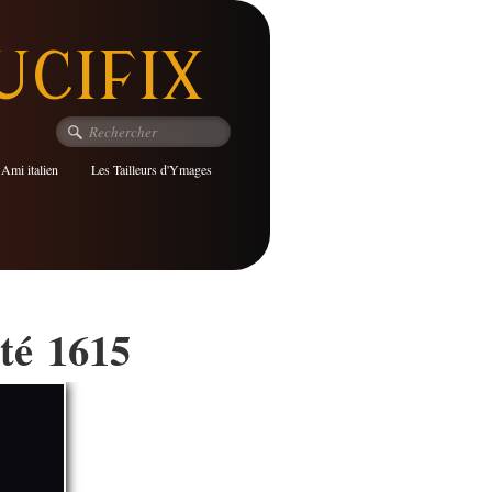
UCIFIX
 Ami italien
Les Tailleurs d'Ymages
até 1615