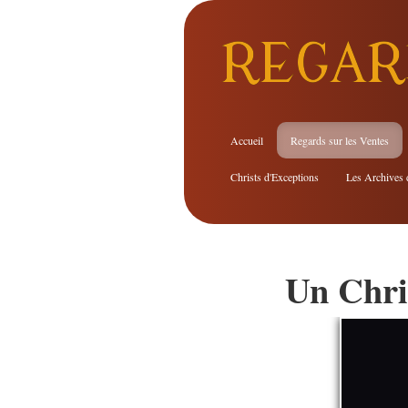
REGAR
Accueil
Regards sur les Ventes
Christs d'Exceptions
Les Archives 
Un Chris