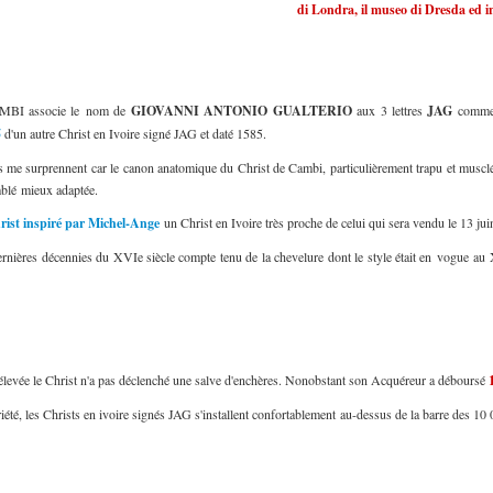
di Londra, il museo di Dresda ed i
AMBI associe le nom de
GIOVANNI ANTONIO GUALTERIO
aux 3 lettres
JAG
comme 
5
d'un autre Christ en Ivoire signé JAG et daté 1585.
ts me surprennent car le canon anatomique du Christ de Cambi, particulièrement trapu et musclé
mblé mieux adaptée.
ist inspiré par Michel-Ange
un Christ en Ivoire très proche de celui qui sera vendu le 13 j
rnières décennies du XVIe siècle compte tenu de la chevelure dont le style était en vogue au X
 élevée le Christ n'a pas déclenché une salve d'enchères. Nonobstant son Acquéreur a déboursé
été, les Christs en ivoire signés JAG s'installent confortablement au-dessus de la barre des 10 