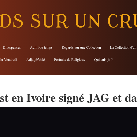
DS SUR UN CR
Divergences
Au fil du temps
Regards sur une Collection
La Collection d'un
du Vendredi
Adjugé/Volé
Portraits de Religieux
Qui suis-je ?
t en Ivoire signé JAG et d