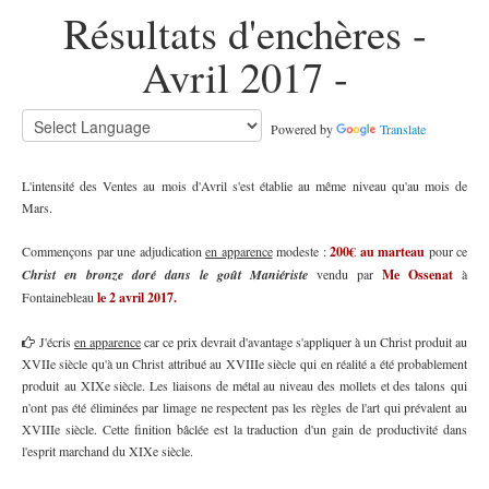
Résultats d'enchères -
Avril 2017 -
Powered by
Translate
L'intensité des Ventes au mois d'Avril s'est établie au même niveau qu'au mois de
Mars.
Commençons par une adjudication
en apparence
modeste :
200€ au marteau
pour ce
Christ en bronze doré dans le goût Maniériste
vendu par
Me Ossenat
à
Fontainebleau
le 2 avril 2017.
J'écris
en apparence
car ce prix devrait d'avantage s'appliquer à un Christ produit au
XVIIe siècle qu'à un Christ attribué au XVIIIe siècle qui en réalité a été probablement
produit au XIXe siècle. Les liaisons de métal au niveau des mollets et des talons qui
n'ont pas été éliminées par limage ne respectent pas les règles de l'art qui prévalent au
XVIIIe siècle. Cette finition bâclée est la traduction d'un gain de productivité dans
l'esprit marchand du XIXe siècle.