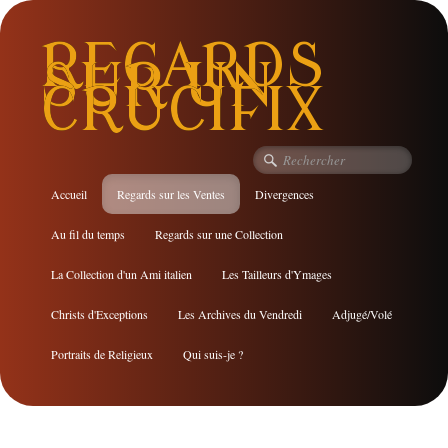
REGARDS
SUR UN
CRUCIFIX
Accueil
Regards sur les Ventes
Divergences
Au fil du temps
Regards sur une Collection
La Collection d'un Ami italien
Les Tailleurs d'Ymages
Christs d'Exceptions
Les Archives du Vendredi
Adjugé/Volé
Portraits de Religieux
Qui suis-je ?