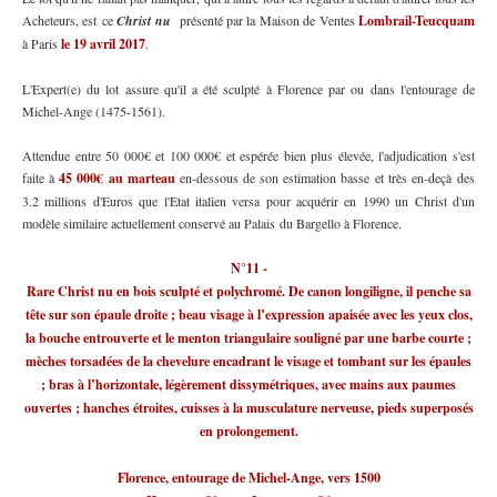
Acheteurs, est ce
Christ nu
présenté par la Maison de Ventes
Lombrail-Teucquam
à Paris
le 19 avril 2017
.
L'Expert(e) du lot assure qu'il a été sculpté à Florence par ou dans l'entourage de
Michel-Ange (1475-1561).
Attendue entre 50 000€ et 100 000€ et espérée bien plus élevée, l'adjudication s'est
faite à
45 000€ au marteau
en-dessous de son estimation basse et très en-deçà des
3.2 millions d'Euros que l'Etat italien versa pour acquérir en 1990 un Christ d'un
modèle similaire actuellement conservé au Palais du Bargello à Florence.
N°11 -
Rare Christ nu en bois sculpté et polychromé. De canon longiligne, il penche sa
tête sur son épaule droite ; beau visage à l’expression apaisée avec les yeux clos,
la bouche entrouverte et le menton triangulaire souligné par une barbe courte ;
mèches torsadées de la chevelure encadrant le visage et tombant sur les épaules
; bras à l’horizontale, légèrement dissymétriques, avec mains aux paumes
ouvertes ; hanches étroites, cuisses à la musculature nerveuse, pieds superposés
en prolongement.
Florence, entourage de Michel-Ange, vers 1500