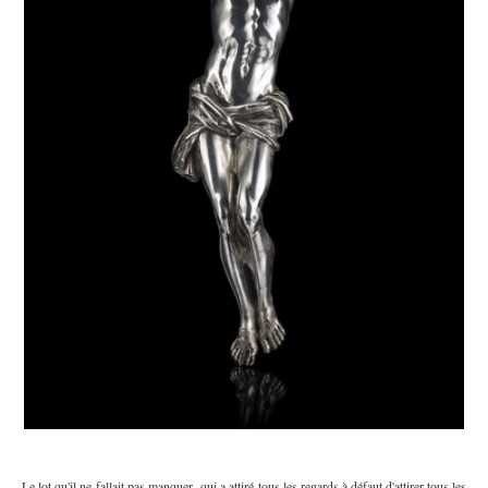
Le lot qu'il ne fallait pas manquer, qui a attiré tous les regards à défaut d'attirer tous les