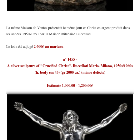
La même Maison de Ventes présentait le même jour ce Christ en argent produit dans
les années 1950-1960 par la Maison milanaise Buccellati.
Le lot a été adjugé
2 600€ au marteau
.
n° 1455 -
A silver sculpture of "Crucified Christ". Buccellati Mario. Milano, 1950s/1960s
(h. body cm 43) (gr 2000 ca.) (minor defects)
Estimate 1,000.00 - 1,200.00€