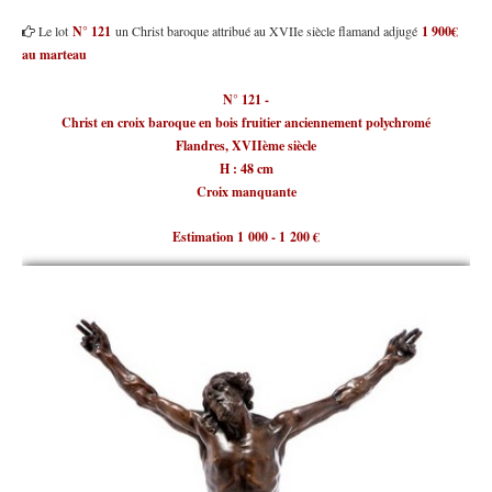
Le lot
N° 121
un Christ baroque attribué au XVIIe siècle flamand adjugé
1 900€
au marteau
N° 12
1 -
Christ en croix baroque en bois fruitier anciennement polychromé
Flandres, XVIIème siècle
H : 48 cm
Croix manquante
Estimation 1 000 - 1 200 €