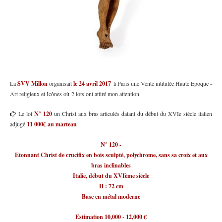
La
SVV Millon
organisait
le 24 avril 2017
à Paris une Vente intitulée Haute Epoque -
Art religieux et Icônes où 2 lots ont attiré mon attention.
Le lot
N° 120
un Christ aux bras articulés datant du début du XVIe siècle italien
adjugé
11 000€ au marteau
N° 120 -
Etonnant Christ de crucifix en bois sculpté, polychrome, sans sa croix et aux
bras inclinables
Italie, début du XVIème siècle
H : 72 cm
Base en métal moderne
Estimation 10,000 - 12,000 €