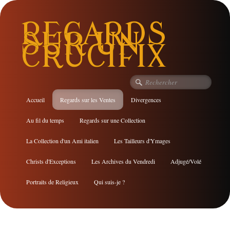
REGARDS
SUR UN
CRUCIFIX
Accueil
Regards sur les Ventes
Divergences
Au fil du temps
Regards sur une Collection
La Collection d'un Ami italien
Les Tailleurs d'Ymages
Christs d'Exceptions
Les Archives du Vendredi
Adjugé/Volé
Portraits de Religieux
Qui suis-je ?