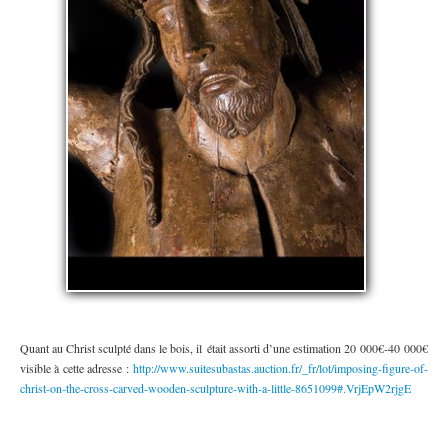
Quant au Christ sculpté dans le bois, il était assorti d’une estimation 20 000€-40 000€
visible à cette adresse :
http://www.suitesubastas.auction.fr/_fr/lot/imposing-figure-of-
christ-on-the-cross-carved-wooden-sculpture-with-a-little-8651099#.VrjEpW2rjgE