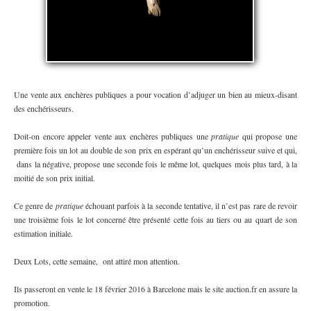
Une vente aux enchères publiques a pour vocation d’adjuger un bien au mieux-disant
des enchérisseurs.
Doit-on encore appeler vente aux enchères publiques une
pratique
qui propose une
première fois un lot au double de son prix en espérant qu’un enchérisseur suive et qui,
dans la négative, propose une seconde fois le même lot, quelques mois plus tard, à la
moitié de son prix initial.
Ce genre de
pratique
échouant parfois à la seconde tentative, il n’est pas rare de revoir
une troisième fois le lot concerné être présenté cette fois au tiers ou au quart de son
estimation initiale.
Deux Lots, cette semaine, ont attiré mon attention.
Ils passeront en vente le 18 février 2016 à Barcelone mais le site auction.fr en assure la
promotion.