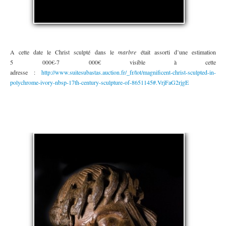
A cette date le Christ sculpté dans le
marbre
était assorti d’une estimation
5 000€-7 000€ visible à cette
adresse :
http://www.suitesubastas.auction.fr/_fr/lot/magnificent-christ-sculpted-in-
polychrome-ivory-nbsp-17th-century-sculpture-of-8651145#.VrjFaG2rjgE