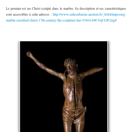
Le premier est un Christ sculpté dans le marbre. Sa description et ses caractéristiques
sont accessibles à cette adresse :
http://www.suitesubastas.auction.fr/_fr/lot/imposing-
marble-crucified-christ-17th-century-the-sculpture-has-9384149#.VrjCLW2rjgF