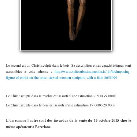
Le second est un Christ sculpté dans le bois. Sa description et ses caractéristiques sont
accessibles à cette adresse :
http://www.suitesubastas.auction.fr/_fr/lot/imposing-
figure-of-christ-on-the-cross-carved-wooden-sculpture-with-a-little-8651099
Le Christ sculpté dans le marbre est assorti d’une estimation 2 500€-5 000€
Le Christ sculpté dans le bois est assorti d’une estimation 17 000€-20 000€
L'un comme l’autre sont des invendus de la vente du 15 octobre 2015 chez le
même opérateur à Barcelone.