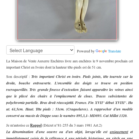
Powered by
Translate
La Maison de Vente Auxerre Enchères livre aux enchères le 9 novembre prochain cet
important Christ en Ivoire dont la hauteur tête-pieds est de 51 cm.
Son descriptif :
Très important Christ en ivoire. Pieds joints, tête tournée sur la
droite, bouche entrouverte. L'ensemble des doigts se trouve en position
recroquevillée. Très grande finesse d'exécution faisant apparaître les veines ainsi
que le plissé des chairs à l'emplacement de clous. Traces subsistantes de
polychromie partielle. Bras droit réassujettit. France. Fin XVII° début XVIII°. Ha
ut. 61,5cm. Haut. Tête pieds : 51cm. (Craquelures). A rapprocher d'un modèle
conservé au musée de Dieppe sous le numéro 895,3,1- MD893. Cat Millet 1320.
Je m'autorise ce
Rappel
(Décret n°81-255 du 3 mars 1981 Art.2)
La dénomination d'une oeuvre ou d'un objet, lorsqu'elle est
uniquement
et
immédiatement
suivie de la référence à une période historique, un siècle ou une