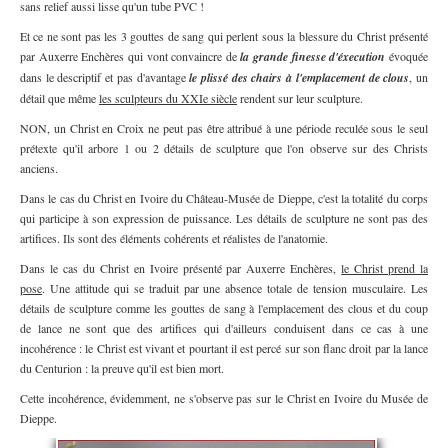
sans relief aussi lisse qu'un tube PVC !
Et ce ne sont pas les 3 gouttes de sang qui perlent sous la blessure du Christ présenté
par Auxerre Enchères qui vont convaincre de
la grande finesse d'éxecution
évoquée
dans le descriptif et pas d'avantage
le plissé des chairs à l'emplacement de clous
, un
détail que même
les sculpteurs du XXIe siècle
rendent sur leur sculpture.
NON, un Christ en Croix ne peut pas être attribué à une période reculée sous le seul
prétexte qu'il arbore 1 ou 2 détails de sculpture que l'on observe sur des Christs
anciens.
Dans le cas du Christ en Ivoire du Château-Musée de Dieppe, c'est la totalité du corps
qui participe à son expression de puissance. Les détails de sculpture ne sont pas des
artifices. Ils sont des éléments cohérents et réalistes de l'anatomie.
Dans le cas du Christ en Ivoire présenté par Auxerre Enchères,
le Christ prend la
pose
. Une attitude qui se traduit par une absence totale de tension musculaire. Les
détails de sculpture comme les gouttes de sang à l'emplacement des clous et du coup
de lance ne sont que des artifices qui d'ailleurs conduisent dans ce cas à une
incohérence : le Christ est vivant et pourtant il est percé sur son flanc droit par la lance
du Centurion : la preuve qu'il est bien mort.
Cette incohérence, évidemment, ne s'observe pas sur le Christ en Ivoire du Musée de
Dieppe.