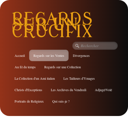
REGARDS
SUR UN
CRUCIFIX
Accueil
Regards sur les Ventes
Divergences
Au fil du temps
Regards sur une Collection
La Collection d'un Ami italien
Les Tailleurs d'Ymages
Christs d'Exceptions
Les Archives du Vendredi
Adjugé/Volé
Portraits de Religieux
Qui suis-je ?