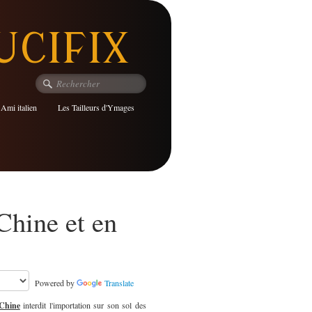
UCIFIX
 Ami italien
Les Tailleurs d'Ymages
Chine et en
Powered by
Translate
 Chine
interdit l'importation sur son sol des