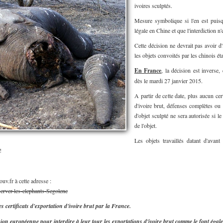
ivoires sculptés.
Mesure symbolique si l'en est puisqu
légale en Chine et que l'interdiction n
Cette décision ne devrait pas avoir d'
les objets convoités par les chinois ét
En France
, la décision est inverse,
dès le mardi 27 janvier 2015.
A partir de cette date, plus aucun cer
d'ivoire brut, défenses complètes ou
d'objet sculpté ne sera autorisée si 
de l'objet.
Les objets travaillés datant d'ava
!
uv.fr à cette adresse :
erver-les-elephants-Segolene
 certificats d'exportation d'ivoire brut par la France.
on européenne pour interdire à leur tour les exportations d'ivoire brut comme le font éga