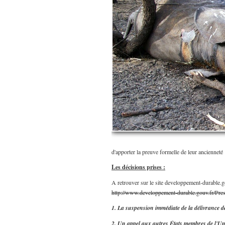
d'apporter la preuve formelle de leur ancienneté 
Les décisions prises :
A retrouver sur le site developpement-durable.go
http://www.developpement-durable.gouv.fr/Pres
1. La suspension immédiate de la délivrance des
2. Un appel aux autres États membres de l'Uni