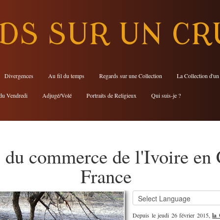
DS SUR UN CR
Divergences
Au fil du temps
Regards sur une Collection
La Collection d'un
du Vendredi
Adjugé/Volé
Portraits de Religieux
Qui suis-je ?
s du commerce de l'Ivoire en 
France
Depuis le jeudi 26 février 2015,
la