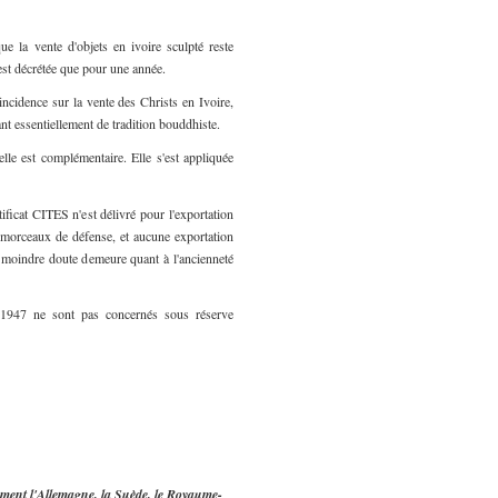
e la vente d'objets en ivoire sculpté reste
'est décrétée que pour une année.
incidence sur la vente des Christs en Ivoire,
ant essentiellement de tradition bouddhiste.
 elle est complémentaire. Elle s'est appliquée
tificat CITES n'est délivré pour l'exportation
 morceaux de défense, et aucune exportation
le moindre doute demeure quant à l'ancienneté
nt 1947 ne sont pas concernés sous réserve
lement l'Allemagne, la Suède, le Royaume-