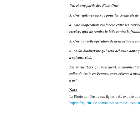
Uni et une partie des États-Unis.
3. Une vigilance accrue pour les certificats de
4. Une coopération renforcée entre les service
services afin de rendre la lutte contre la frau
5. Une nouvelle opération de destruction d'ivoi
6. La loi biodiversité qui sera débattue dans 
tropicaux etc.).
Les particuliers qui possèdent, notamment p
salles de vente en France, sous réserve d'avoir
d'art.
Nota
La Photo qui illustre ces lignes a été extraite du
http://afriqueinside.com/le-massacre-des-eleph