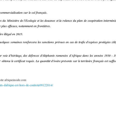
 commercialisation sur le sol français.
s du Ministère de l'Écologie et les douanes et la relance du plan de coopération interminist
de plus efficace, notamment en frontières.
re illégal en 2015.
quelques semaines renforcera les sanctions prévues en cas de trafic d'espèces protégées (élé
ar voie d'héritage, des défenses d'éléphants ramenées d'Afrique dans les années 1930 - 1
 obtenu le certificat requis. La quantité d'ivoire présente sur le territoire français est suff
 site afriqueinside.com
ants-dafrique-est-hors-de-controle09122014/