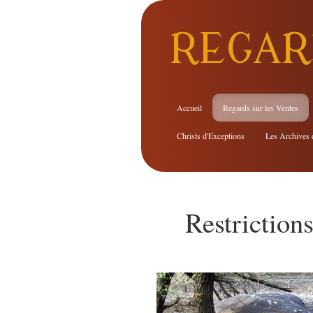
REGAR
Accueil
Regards sur les Ventes
Christs d'Exceptions
Les Archives 
Restriction